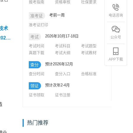
报考指南
资格审核
社保要求
考前一周
电话咨询
准考证
准考证打印
技术
2026年10月17-18日
考试
公众号
23-
考试时间
考试科目
考试题型
析》
真题下载
考试大纲
考试教材
APP下载
预计2026年12月
查分
查分时间
查分入口
合格标准
预计次年2-4月
领证
证书领取
证书注册
造
热门推荐
理业