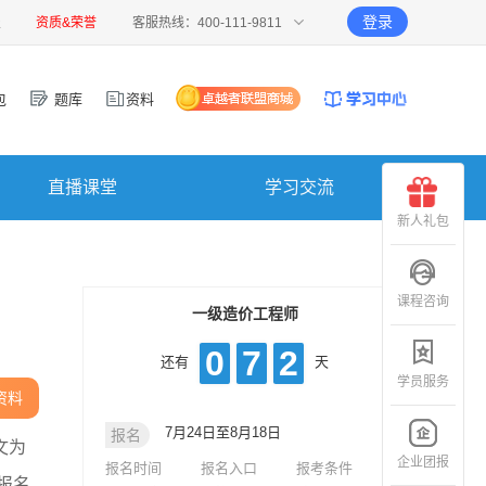
登录
报
资质&荣誉
客服热线：400-111-9811
包
题库
资料
直播课堂
学习交流
新人礼包
课程咨询
一级造价工程师
0
7
2
还有
天
学员服务
资料
7月24日至8月18日
报名
文为
企业团报
报名时间
报名入口
报考条件
报名