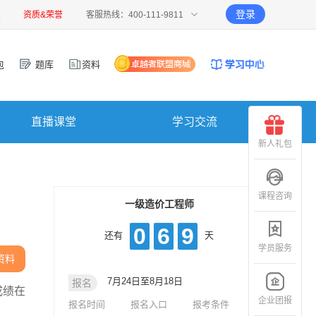
登录
报
资质&荣誉
客服热线：400-111-9811
包
题库
资料
直播课堂
学习交流
新人礼包
课程咨询
一级造价工程师
0
6
9
还有
天
学员服务
资料
7月24日至8月18日
报名
成绩在
企业团报
报名时间
报名入口
报考条件