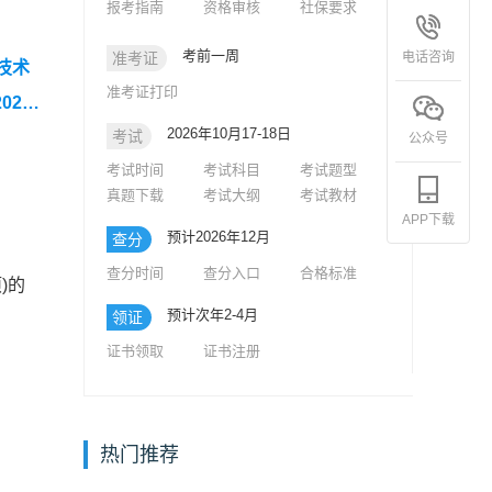
报考指南
资格审核
社保要求
考前一周
电话咨询
准考证
技术
准考证打印
23-
2026年10月17-18日
考试
析》
公众号
考试时间
考试科目
考试题型
真题下载
考试大纲
考试教材
APP下载
预计2026年12月
查分
查分时间
查分入口
合格标准
)的
预计次年2-4月
领证
证书领取
证书注册
热门推荐