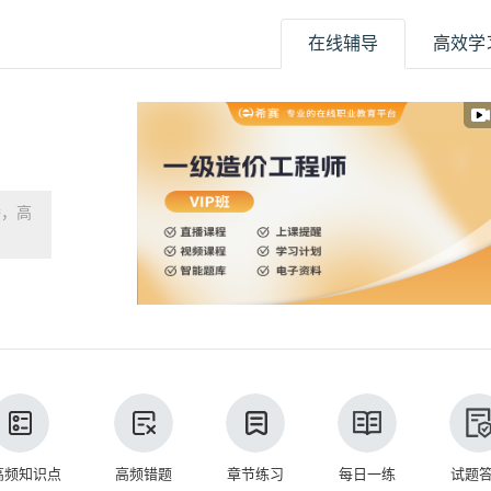
在线辅导
高效学
播，高
高频知识点
高频错题
章节练习
每日一练
试题