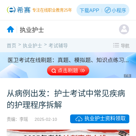
下载APP
小程序
专注在线职业教育25年
执业护士
>
>
首页
执业护士
考试辅导
导航
广告
从病例出发：护士考试中常见疾病
的护理程序拆解
执业护士资料领取
责编：李瑶
2025-02-10