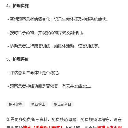
4、护理实施
- 密切观察患者病情变化，记录生命体征及神经系统症状。
- 按时给予药物，并观察药物疗效及副作用。
- 协助患者进行康复训练，如肢体活动、语言训练等。
5、护理评价
- 评估患者生命体征是否稳定。
- 观察患者神经功能是否恢复，有无并发症发生。
护考题型
执业护士
护士证科目
如需更多免费备考资料、免费核心母题、免费视频课程等，请在
应用市场
搜索【希赛医卫题库】
下载A
PP
，或直接
扫描下方小程