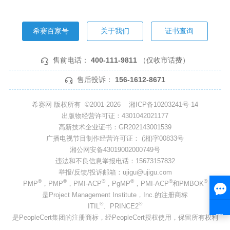
希赛百家号
关于我们
证书查询
售前电话：
400-111-9811
（仅收市话费）
售后投诉：
156-1612-8671
希赛网 版权所有 ©2001-2026
湘ICP备10203241号-14
出版物经营许可证：4301042021177
高新技术企业证书：GR202143001539
广播电视节目制作经营许可证： (湘)字00833号
湘公网安备43019002000749号
违法和不良信息举报电话：15673157832
举报/反馈/投诉邮箱：ujigu@ujigu.com
®
®
®
®
®
®
PMP
，PMP
，PMI-ACP
，PgMP
，PMI-ACP
和PMBOK
是Project Management Institute，Inc.的注册商标
®
®
ITIL
、PRINCE2
是PeopleCert集团的注册商标，经PeopleCert授权使用，保留所有权利