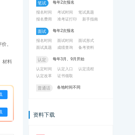
每年2次报名
笔试
怎么考教师资格证书
报名时间
考试时间
笔试真题
幼儿园教师资格考试面试的特点有哪些
报名费用
准考证打印
新手指南
幼儿教师资格考试科目有哪些内容
每年2次报名
面试
山东省教师资格考试是国考吗
报名时间
面试时间
面试形式
评价。
面试真题
成绩查询
备考资料
新疆一年有几次教师资格考试
每年3月、9月开始
认定
、材料
认定时间
认定入口
认定流程
认定改革
证书领取
各地时间不同
普通话
载
考试通知
报名入口
考试流程
考试大纲
考试样题
考试真题
载
资料下载
！