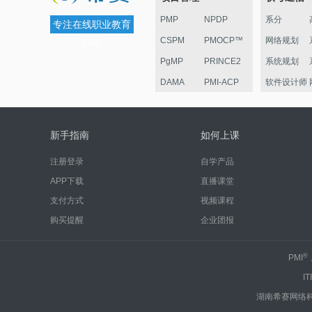
PMP
NPDP
系分
专注在线职业教育
CSPM
PMOCP™
网络规划
25年
PgMP
PRINCE2
系统规划
DAMA
PMI-ACP
软件设计师
ESG
华为项目管
监理
理认证
电子商务
新手指南
如何上课
信息安全
注册登录
自学产品
嵌入式
APP下载
直播课堂
网络管理员
支付方式
视频课程
系统运行
购买提醒
企业团报
中级通信
®
PMI
IT
湖南希赛网络科