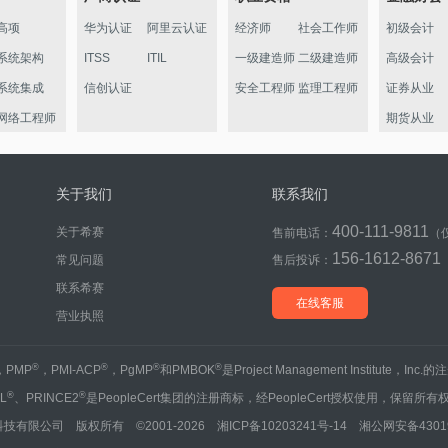
高项
华为认证
阿里云认证
经济师
社会工作师
初级会计
系统架构
ITSS
ITIL
一级建造师
二级建造师
高级会计
系统集成
信创认证
安全工程师
监理工程师
证券从业
网络工程师
期货从业
信管
软件评测
关于我们
联系我们
数据库
400-111-9811
关于希赛
售前电话：
（
程序员
156-1612-8671
常见问题
售后投诉：
信息处理员
联系希赛
初级通信
在线客服
营业执照
®
®
®
®
，PMP
，PMI-ACP
，PgMP
和PMBOK
是Project Management Institute，Inc
®
®
IL
、PRINCE2
是PeopleCert集团的注册商标，经PeopleCert授权使用，保留所有
技有限公司 版权所有 ©2001-2026
湘ICP备10203241号-14
湘公网安备43019