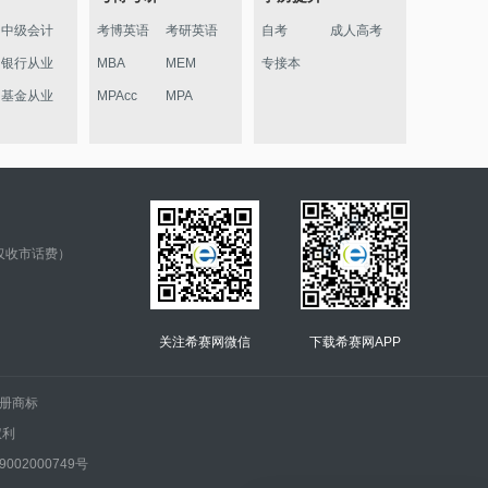
中级会计
考博英语
考研英语
自考
成人高考
银行从业
MBA
MEM
专接本
基金从业
MPAcc
MPA
仅收市话费）
关注希赛网微信
下载希赛网APP
.的注册商标
权利
002000749号