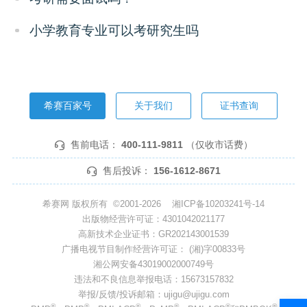
小学教育专业可以考研究生吗
希赛百家号
关于我们
证书查询
售前电话：
400-111-9811
（仅收市话费）
售后投诉：
156-1612-8671
希赛网 版权所有 ©2001-2026
湘ICP备10203241号-14
出版物经营许可证：4301042021177
高新技术企业证书：GR202143001539
广播电视节目制作经营许可证： (湘)字00833号
湘公网安备43019002000749号
违法和不良信息举报电话：15673157832
举报/反馈/投诉邮箱：ujigu@ujigu.com
®
®
®
®
®
®