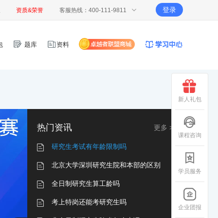
登录
报
资质&荣誉
客服热线：400-111-9811
包
题库
资料
新人礼包
热门资讯
更多 >
课程咨询
研究生考试有年龄限制吗
北京大学深圳研究生院和本部的区别
学员服务
全日制研究生算工龄吗
考上特岗还能考研究生吗
企业团报