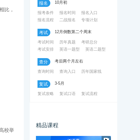
10月初
报名
研究生考试准考证打印要求彩印吗
往相比，
报考条件
报名时间
报名入口
研究生考试是大三考还是大四考呢
报名流程
二战报名
专项计划
考研准考证折叠过和皱了还有效吗
12月倒数第二个周末
考试
考研准考证打印时间错过了还能打印吗
考试时间
历年真题
考研总分
考试安排
英语一题型
英语二题型
考后两个月左右
查分
查询时间
查询入口
历年国家线
3-5月
复试
复试攻略
复试口语
复试流程
破格复试
调剂新政策
精品课程
高校举