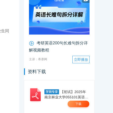
业生同
考研英语200句长难句拆分详
解视频教程
主讲：希赛网
立即播放
资料下载
【初试】2025年
南京林业大学055101英语笔
译【211翻译硕士英语】考研
下载
精品资料 .pdf