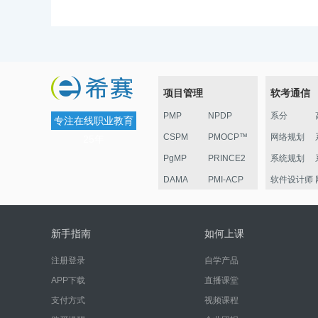
项目管理
软考通信
PMP
NPDP
系分
专注在线职业教育
CSPM
PMOCP™
网络规划
25年
PgMP
PRINCE2
系统规划
DAMA
PMI-ACP
软件设计师
ESG
华为项目管
监理
理认证
电子商务
新手指南
如何上课
信息安全
注册登录
自学产品
嵌入式
APP下载
直播课堂
网络管理员
支付方式
视频课程
系统运行