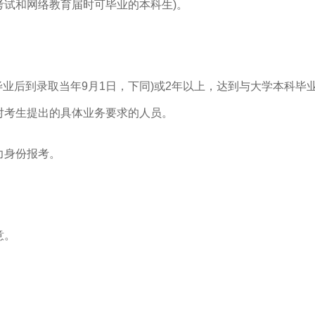
试和网络教育届时可毕业的本科生)。
毕业后到录取当年9月1日，下同)或2年以上，达到与大学本科毕
对考生提出的具体业务要求的人员。
力身份报考。
意。